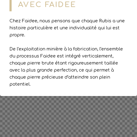
AVEC FAIDEE
Chez Faidee, nous pensons que chaque Rubis a une
histoire particulière et une individualité qui lui est
propre.
De l’exploitation minière à la fabrication, l’ensemble
du processus Faidee est intégré verticalement,
chaque pierre brute étant rigoureusement taillée
avec la plus grande perfection, ce qui permet à
chaque pierre précieuse d’atteindre son plein
potentiel.
Nos maîtres artisans taillent et polissent les rubis à
la perfection pour faire ressortir leur remarquable
beauté et capturer la personnalité unique de la
pierre.
« Transformer des pierres brutes en rubis fins est un